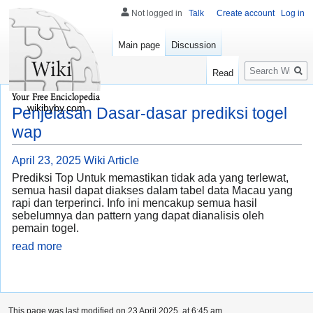
Not logged in
Talk
Create account
Log in
Main page
Discussion
Search
Read
wikibyby.com
Penjelasan Dasar-dasar prediksi togel
wap
April 23, 2025
Wiki Article
Prediksi Top Untuk memastikan tidak ada yang terlewat,
semua hasil dapat diakses dalam tabel data Macau yang
rapi dan terperinci. Info ini mencakup semua hasil
sebelumnya dan pattern yang dapat dianalisis oleh
pemain togel.
read more
This page was last modified on 23 April 2025, at 6:45 am.